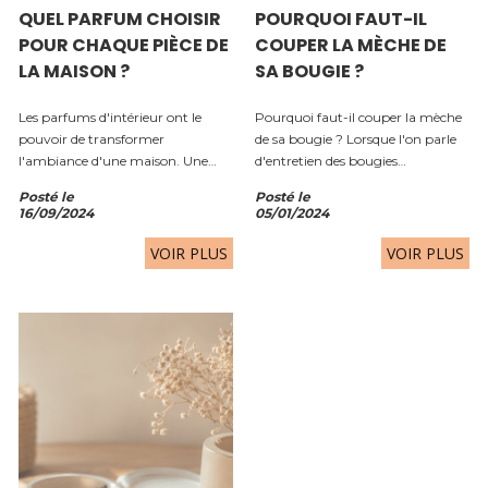
QUEL PARFUM CHOISIR
POURQUOI FAUT-IL
POUR CHAQUE PIÈCE DE
COUPER LA MÈCHE DE
LA MAISON ?
SA BOUGIE ?
Les parfums d'intérieur ont le
Pourquoi faut-il couper la mèche
pouvoir de transformer
de sa bougie ? Lorsque l'on parle
l'ambiance d'une maison. Une
d'entretien des bougies
bougie parfumée bien choisie ne
parfumées, couper la mèche est
Posté le
Posté le
se contente pas de diffuser une
sans doute le geste le plus
16/09/2024
05/01/2024
agréable fragrance : elle participe
important. Pourtant, cette étape
au bien-être, favorise la détente
est souvent oubliée. Une mèche...
VOIR PLUS
VOIR PLUS
et...