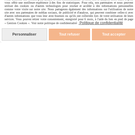
vous offrir une meilleure expérience à des fins de statistiques. Pour cela, nos partenaires et nous peuvent
utiliser des cookies ou d'autres technologies pour stocker et accéder à des informations personnelles
comme votre visite sur notre site. Nous partageons également des informations sur l'utilisation de notre
Devenir revendeur
site avec nos partenaires de médias sociaux, de publicité et d'analyse, qui peuvent combiner celles-ci avec
d'autres informations que vous leur avez fournies ou qu'ils ont collectées lors de votre utilisation de leurs
services. Vous pouvez retirer votre consentement, enregistré pour 6 mois, à l'aide du lien en pied de page
Faq
Politique de confidentialité
« Gestion Cookies ». Voir notre politique de confidentialité :
Nous contacter
Personnaliser
Tout refuser
Tout accepter
Nos produits
Bougies parfumées
Fondants parfumés et brûle-parfum
Objets parfumés