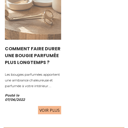
COMMENT FAIRE DURER
UNE BOUGIE PARFUMÉE
PLUS LONGTEMPS ?
Les bougies parfumées apportent
une ambiance chaleureuse et
parfumée à votre intérieur.
Pourtant, quelques mauvaises
Posté le
habitudes peuvent réduire leur
07/06/2022
durée de vie et empêcher une
diffusion optimale du parfum....
VOIR PLUS