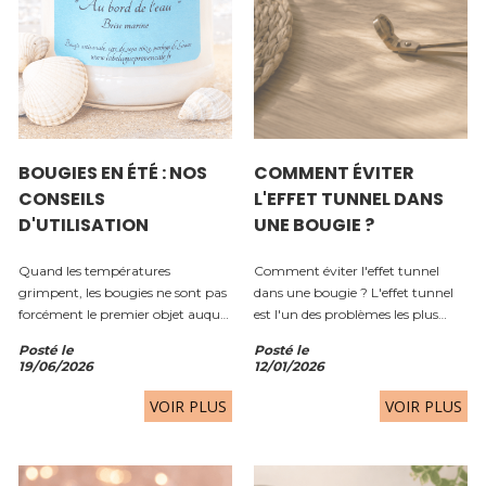
BOUGIES EN ÉTÉ : NOS
COMMENT ÉVITER
CONSEILS
L'EFFET TUNNEL DANS
D'UTILISATION
UNE BOUGIE ?
Quand les températures
Comment éviter l'effet tunnel
grimpent, les bougies ne sont pas
dans une bougie ? L'effet tunnel
forcément le premier objet auquel
est l'un des problèmes les plus
on pense. Pourtant, elles restent
fréquents avec les bougies
Posté le
Posté le
un excellent moyen de créer une
parfumées. Il se produit lorsque
19/06/2026
12/01/2026
ambiance chaleureuse, de
seule une petite partie de la cire
parfumer délicatement son
fond autour de la mèche,
VOIR PLUS
VOIR PLUS
intérieur et de...
laissant...