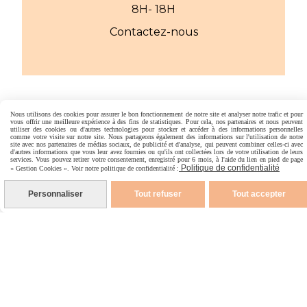
8H- 18H
Contactez-nous
Nos points de vente
Nous utilisons des cookies pour assurer le bon fonctionnement de notre site et analyser notre trafic et pour
vous offrir une meilleure expérience à des fins de statistiques. Pour cela, nos partenaires et nous peuvent
utiliser des cookies ou d'autres technologies pour stocker et accéder à des informations personnelles
comme votre visite sur notre site. Nous partageons également des informations sur l'utilisation de notre
site avec nos partenaires de médias sociaux, de publicité et d'analyse, qui peuvent combiner celles-ci avec
Retrouvez nos points de vente en
d'autres informations que vous leur avez fournies ou qu'ils ont collectées lors de votre utilisation de leurs
services. Vous pouvez retirer votre consentement, enregistré pour 6 mois, à l'aide du lien en pied de page
France et en Belgique
Politique de confidentialité
« Gestion Cookies ». Voir notre politique de confidentialité :
Je trouve une boutique près de chez
Personnaliser
Tout refuser
Tout accepter
moi
Avis clients
Vos avis nous aident à grandement à
nous améliorer
Je donne mon avis