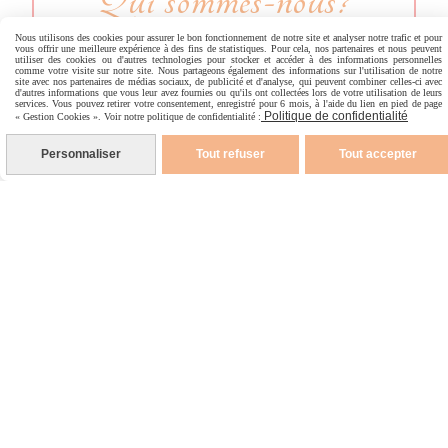
Qui sommes-nous?
Nous utilisons des cookies pour assurer le bon fonctionnement de notre site et analyser notre trafic et pour
vous offrir une meilleure expérience à des fins de statistiques. Pour cela, nos partenaires et nous peuvent
utiliser des cookies ou d'autres technologies pour stocker et accéder à des informations personnelles
Je découvre
comme votre visite sur notre site. Nous partageons également des informations sur l'utilisation de notre
site avec nos partenaires de médias sociaux, de publicité et d'analyse, qui peuvent combiner celles-ci avec
d'autres informations que vous leur avez fournies ou qu'ils ont collectées lors de votre utilisation de leurs
services. Vous pouvez retirer votre consentement, enregistré pour 6 mois, à l'aide du lien en pied de page
Politique de confidentialité
« Gestion Cookies ». Voir notre politique de confidentialité :
Personnaliser
Tout refuser
Tout accepter
Informations
Devenir revendeur
Faq
Nous contacter
Nos produits