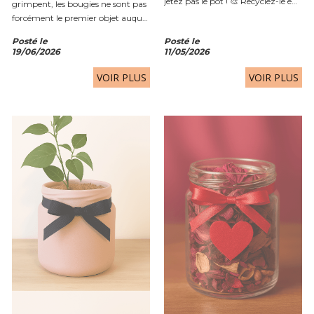
jetez pas le pot ! 🎨 Recyclez-le en
grimpent, les bougies ne sont pas
pot à pinceaux : un peu de
forcément le premier objet auquel
peinture, une touche perso… et
on pense. Pourtant, elles restent
Posté le
Posté le
voilà un accessoire chic et utile...
un excellent moyen de créer une
19/06/2026
11/05/2026
ambiance chaleureuse, de
parfumer délicatement son
VOIR PLUS
VOIR PLUS
intérieur et de...