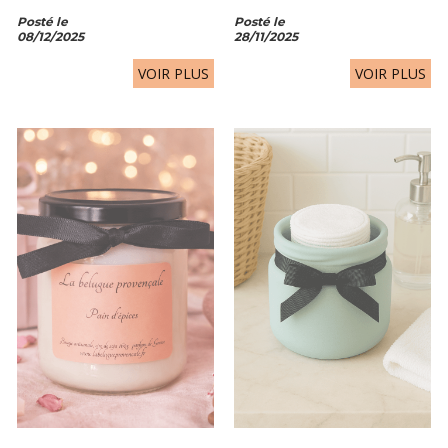
bonhomme de neige ⛄. En
bougie chauffe-plat allumée
Posté le
Posté le
quelques minutes, vous créez une
diffuse une lumière chaleureuse.
08/12/2025
28/11/2025
scène hivernale pleine de charme !
Autour de la bougie, des
📍 À poser sur :...
décorations festives sont...
VOIR PLUS
VOIR PLUS