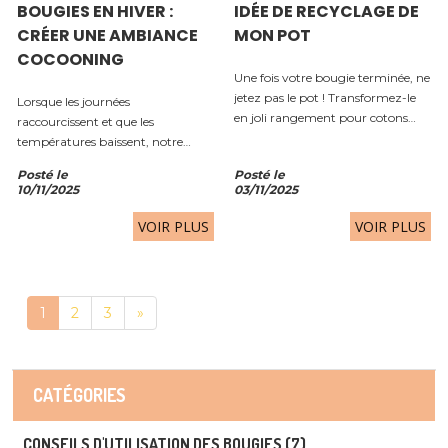
BOUGIES EN HIVER :
IDÉE DE RECYCLAGE DE
CRÉER UNE AMBIANCE
MON POT
COCOONING
Une fois votre bougie terminée, ne
jetez pas le pot ! Transformez-le
Lorsque les journées
en joli rangement pour cotons
raccourcissent et que les
démaquillants dans votre salle de
températures baissent, notre
bain. 🧼 Nettoyez bien le pot pour
intérieur devient un véritable
Posté le
Posté le
enlever toute la cire. 🎨 Peignez-le
refuge. L'hiver est la saison idéale
10/11/2025
03/11/2025
dans une couleur...
pour transformer sa maison en
un cocon chaleureux où il fait bon
VOIR PLUS
VOIR PLUS
se...
1
2
3
»
CATÉGORIES
CONSEILS D'UTILISATION DES BOUGIES (7)