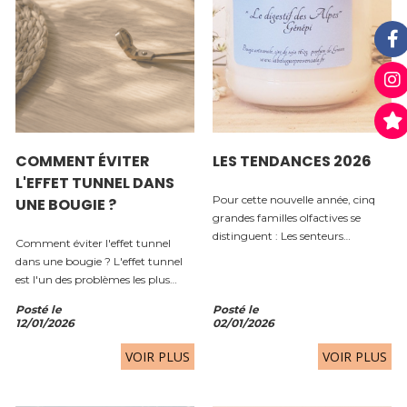
COMMENT ÉVITER
LES TENDANCES 2026
L'EFFET TUNNEL DANS
Pour cette nouvelle année, cinq
UNE BOUGIE ?
grandes familles olfactives se
distinguent : Les senteurs
Comment éviter l'effet tunnel
provençales inspirées de la
dans une bougie ? L'effet tunnel
Méditerranée.Les fragrances
est l'un des problèmes les plus
gourmandes réconfortantes.Les
fréquents avec les bougies
accords fruités naturels et...
Posté le
Posté le
parfumées. Il se produit lorsque
12/01/2026
02/01/2026
seule une petite partie de la cire
fond autour de la mèche,
VOIR PLUS
VOIR PLUS
laissant...