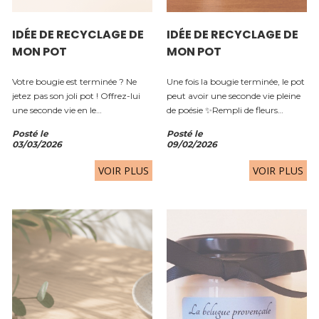
IDÉE DE RECYCLAGE DE
IDÉE DE RECYCLAGE DE
MON POT
MON POT
Votre bougie est terminée ? Ne
Une fois la bougie terminée, le pot
jetez pas son joli pot ! Offrez-lui
peut avoir une seconde vie pleine
une seconde vie en le
de poésie ✨Rempli de fleurs
transformant en mini cache-pot
séchées, d’écorces, d’agrumes ou
Posté le
Posté le
pour une plante verte. Une idée
d’épices, il devient un pot-pourri
03/03/2026
09/02/2026
déco naturelle, simple et pleine de
naturel, délicatement...
charme. 🧼 Nettoyez le pot
VOIR PLUS
VOIR PLUS
Retirez les...