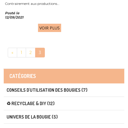
Contrairement aux productions
industrielles réalisées à grande
Posté le
échelle, les bougies artisanales
12/09/2021
sont fabriquées avec soin, souvent
à la...
VOIR PLUS
«
1
2
3
CATÉGORIES
CONSEILS D'UTILISATION DES BOUGIES (7)
♻️ RECYCLAGE & DIY (12)
UNIVERS DE LA BOUGIE (5)