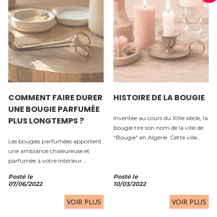
COMMENT FAIRE DURER
HISTOIRE DE LA BOUGIE
UNE BOUGIE PARFUMÉE
Inventée au cours du XIXe siècle, la
PLUS LONGTEMPS ?
bougie tire son nom de la ville de
"Bougie" en Algérie. Cette ville
Les bougies parfumées apportent
fournissait la majorité de la cire
une ambiance chaleureuse et
utilisée dans la fabrication des
parfumée à votre intérieur.
bougies. L'ancêtre de la bougie:
Pourtant, quelques mauvaises
la...
Posté le
Posté le
habitudes peuvent réduire leur
07/06/2022
10/03/2022
durée de vie et empêcher une
diffusion optimale du parfum....
VOIR PLUS
VOIR PLUS