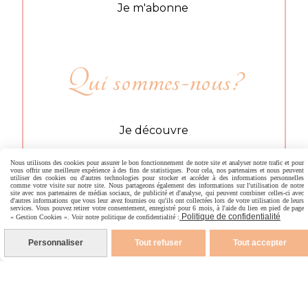
Je m'abonne
Qui sommes-nous?
Je découvre
Nous utilisons des cookies pour assurer le bon fonctionnement de notre site et analyser notre trafic et pour
vous offrir une meilleure expérience à des fins de statistiques. Pour cela, nos partenaires et nous peuvent
utiliser des cookies ou d'autres technologies pour stocker et accéder à des informations personnelles
comme votre visite sur notre site. Nous partageons également des informations sur l'utilisation de notre
Informations
site avec nos partenaires de médias sociaux, de publicité et d'analyse, qui peuvent combiner celles-ci avec
d'autres informations que vous leur avez fournies ou qu'ils ont collectées lors de votre utilisation de leurs
services. Vous pouvez retirer votre consentement, enregistré pour 6 mois, à l'aide du lien en pied de page
Politique de confidentialité
« Gestion Cookies ». Voir notre politique de confidentialité :
Personnaliser
Tout refuser
Tout accepter
Devenir revendeur
Faq
Nous contacter