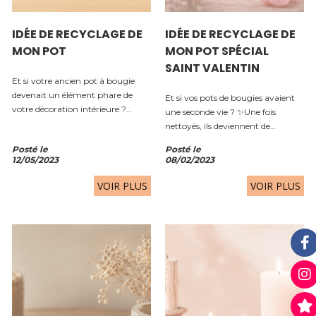
IDÉE DE RECYCLAGE DE
IDÉE DE RECYCLAGE DE
MON POT
MON POT SPÉCIAL
SAINT VALENTIN
Et si votre ancien pot à bougie
devenait un élément phare de
Et si vos pots de bougies avaient
votre décoration intérieure ?
une seconde vie ? ✨Une fois
Plutôt que de le jeter une fois la
nettoyés, ils deviennent de
cire consumée, transformez-le en
magnifiques photophores
Posté le
Posté le
un vase décoratif plein de charme
recyclés, parfaits pour créer une
12/05/2023
08/02/2023
et de...
ambiance bohème et
romantique, surtout pour la
VOIR PLUS
VOIR PLUS
Saint-Valentin...