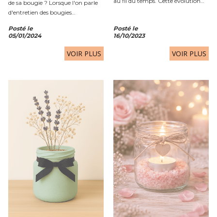
au fil du temps. Cette évolution
de sa bougie ? Lorsque l'on parle
est possible grâce à ce que l'on
d'entretien des bougies
appelle la pyramide olfactive. La
parfumées, couper la mèche est
Posté le
Posté le
pyramide olfactive représente la
sans doute le geste le plus
05/01/2024
16/10/2023
structure d'un...
important. Pourtant, cette étape
est souvent oubliée. Une mèche...
VOIR PLUS
VOIR PLUS