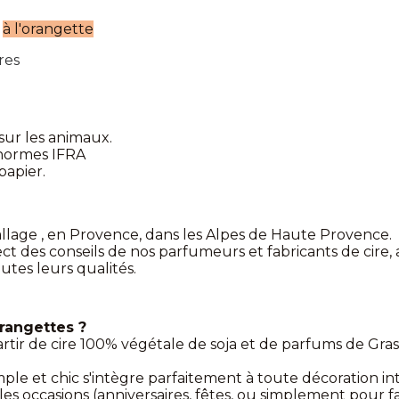
s
à l'orangette
res
sur les animaux.
 normes IFRA
papier.
allage , en Provence, dans les Alpes de Haute Provence.
pect des conseils de nos parfumeurs et fabricants de cire,
utes leurs qualités.
rangettes ?
artir de cire 100% végétale de soja et de parfums de Gr
ple et chic s'intègre parfaitement à toute décoration in
es occasions (anniversaires, fêtes, ou simplement pour fair