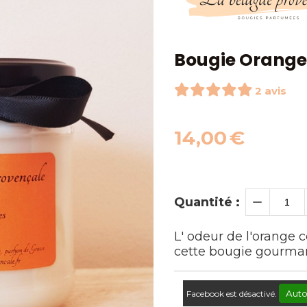
Bougie Orange
2 avis
14,00
€
Quantité :
L' odeur de l'orange c
cette bougie gourm
Auto
Facebook est désactivé.