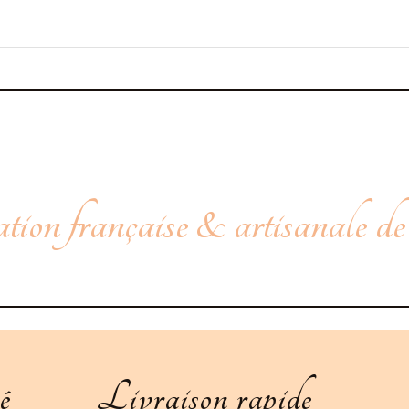
ion française & artisanale de
é
Livraison rapide