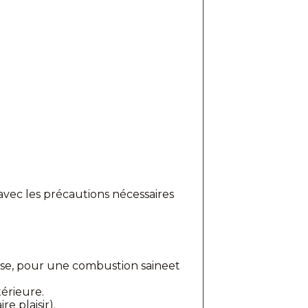
 avec les précautions nécessaires
asse, pour une combustion saineet
térieure.
e plaisir).