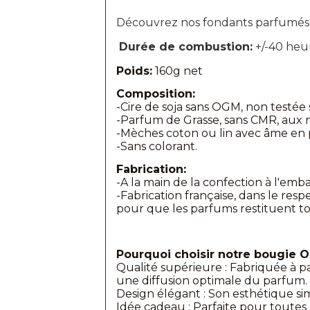
Découvrez nos fondants parfumé
Durée de combustion:
+/-40 heu
Poids:
160g net
Composition:
-Cire de soja sans OGM, non testée 
-Parfum de Grasse, sans CMR, aux
-Mèches coton ou lin avec âme en 
-Sans colorant.
Fabrication:
-A la main de la confection à l'emb
-Fabrication française, dans le res
pour que les parfums restituent to
Pourquoi choisir notre bougie O
Qualité supérieure : Fabriquée à p
une diffusion optimale du parfum.
Design élégant : Son esthétique sim
Idée cadeau : Parfaite pour toutes l