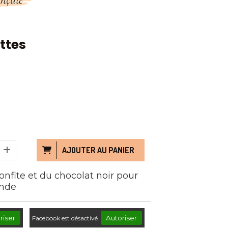
ttes
AJOUTER AU PANIER
onfite et du chocolat noir pour
ande
riser
Autoriser
Facebook est désactivé.