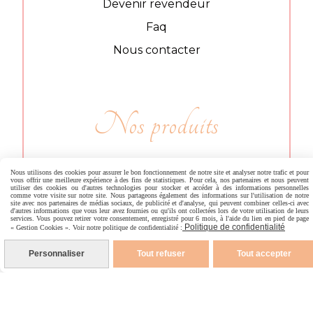
Devenir revendeur
Faq
Nous contacter
Nos produits
Bougies parfumées
Nous utilisons des cookies pour assurer le bon fonctionnement de notre site et analyser notre trafic et pour
vous offrir une meilleure expérience à des fins de statistiques. Pour cela, nos partenaires et nous peuvent
utiliser des cookies ou d'autres technologies pour stocker et accéder à des informations personnelles
Fondants parfumés et brûle-parfum
comme votre visite sur notre site. Nous partageons également des informations sur l'utilisation de notre
site avec nos partenaires de médias sociaux, de publicité et d'analyse, qui peuvent combiner celles-ci avec
d'autres informations que vous leur avez fournies ou qu'ils ont collectées lors de votre utilisation de leurs
Objets parfumés
services. Vous pouvez retirer votre consentement, enregistré pour 6 mois, à l'aide du lien en pied de page
Politique de confidentialité
« Gestion Cookies ». Voir notre politique de confidentialité :
Personnaliser
Tout refuser
Tout accepter