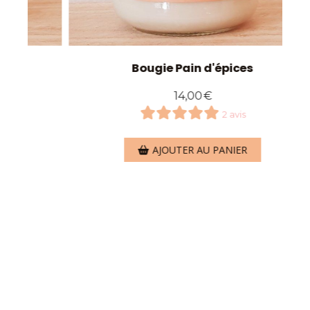
pices
Bougie Pain d'épices
14,00
€
 avis
2 avis
NIER
AJOUTER AU PANIER