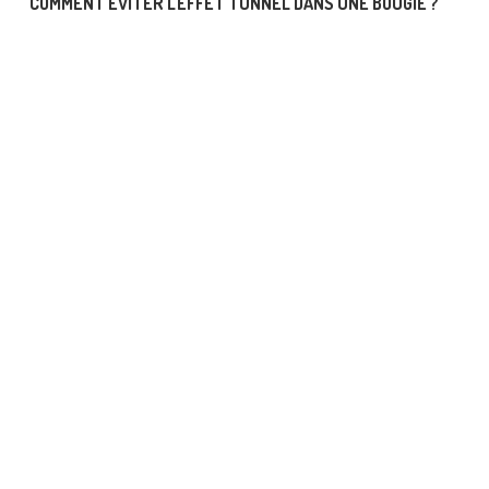
COMMENT ÉVITER L'EFFET TUNNEL DANS UNE BOUGIE ?